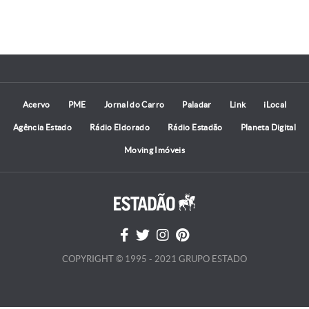
Acervo
PME
Jornal do Carro
Paladar
Link
iLocal
Agência Estado
Rádio Eldorado
Rádio Estadão
Planeta Digital
Moving Imóveis
COPYRIGHT © 1995 - 2021 GRUPO ESTADO