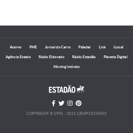
Acervo
PME
Jornal do Carro
Paladar
Link
iLocal
Agência Estado
Rádio Eldorado
Rádio Estadão
Planeta Digital
Moving Imóveis
COPYRIGHT © 1995 - 2021 GRUPO ESTADO