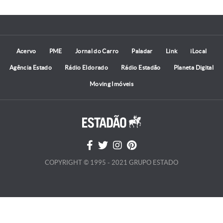
Acervo
PME
Jornal do Carro
Paladar
Link
iLocal
Agência Estado
Rádio Eldorado
Rádio Estadão
Planeta Digital
Moving Imóveis
COPYRIGHT © 1995 - 2021 GRUPO ESTADO