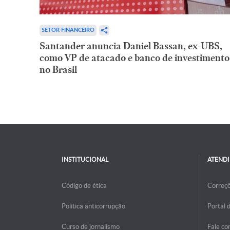
SETOR FINANCEIRO
Santander anuncia Daniel Bassan, ex-UBS,
como VP de atacado e banco de investimento
no Brasil
INSTITUCIONAL
ATEND
Código de ética
Correç
Politica anticorrupção
Portal 
Curso de jornalismo
Fale co