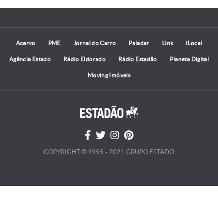
Acervo
PME
Jornal do Carro
Paladar
Link
iLocal
Agência Estado
Rádio Eldorado
Rádio Estadão
Planeta Digital
Moving Imóveis
COPYRIGHT © 1995 - 2021 GRUPO ESTADO