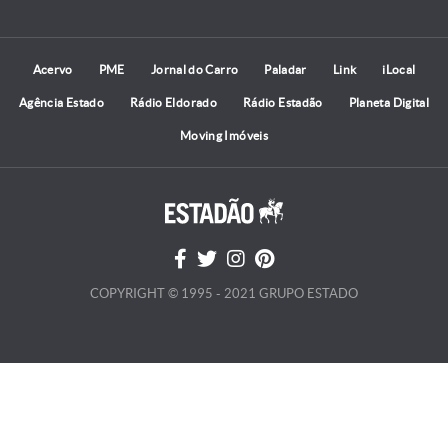
Acervo
PME
Jornal do Carro
Paladar
Link
iLocal
Agência Estado
Rádio Eldorado
Rádio Estadão
Planeta Digital
Moving Imóveis
COPYRIGHT © 1995 - 2021 GRUPO ESTADO