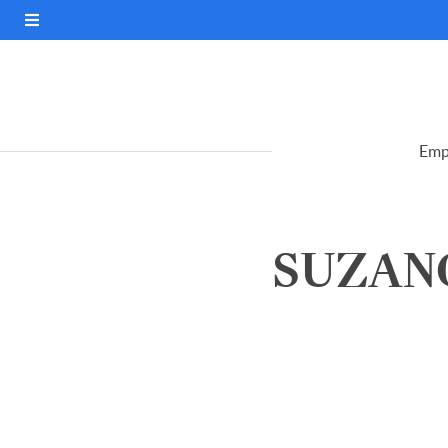
Emp
SUZANO 