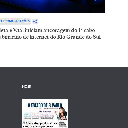
ELECOMUNICAÇÕES
eta e V.tal iniciam ancoragem do 1º cabo
ubmarino de internet do Rio Grande do Sul
HOJE