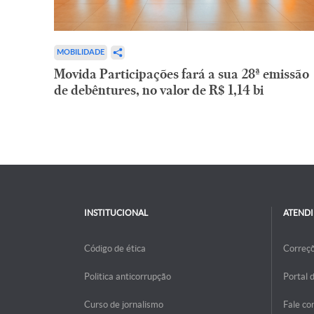
MOBILIDADE
Movida Participações fará a sua 28ª emissão
de debêntures, no valor de R$ 1,14 bi
INSTITUCIONAL
ATEND
Código de ética
Correç
Politica anticorrupção
Portal 
Curso de jornalismo
Fale co