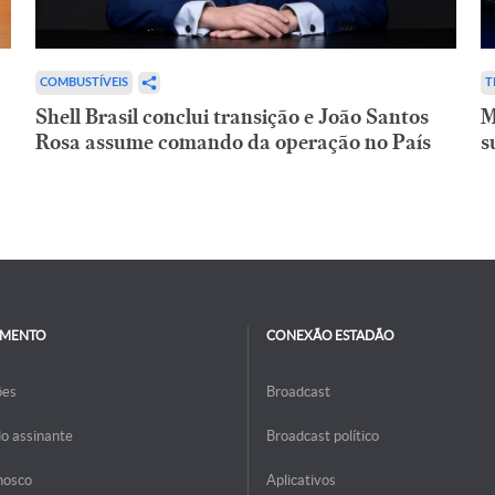
COMBUSTÍVEIS
T
Shell Brasil conclui transição e João Santos
M
Rosa assume comando da operação no País
s
IMENTO
CONEXÃO ESTADÃO
ões
Broadcast
do assinante
Broadcast político
nosco
Aplicativos