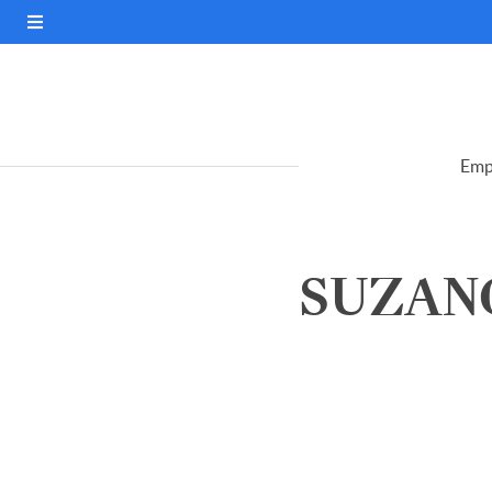
Emp
SUZANO 