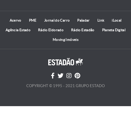
Acervo
PME
Jornal do Carro
Paladar
Link
iLocal
Agência Estado
Rádio Eldorado
Rádio Estadão
Planeta Digital
Moving Imóveis
COPYRIGHT © 1995 - 2021 GRUPO ESTADO