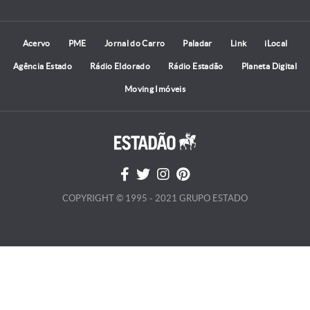
Acervo
PME
Jornal do Carro
Paladar
Link
iLocal
Agência Estado
Rádio Eldorado
Rádio Estadão
Planeta Digital
Moving Imóveis
COPYRIGHT © 1995 - 2021 GRUPO ESTADO