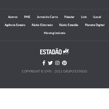
Acervo
PME
Jornal do Carro
Paladar
Link
iLocal
Agência Estado
Rádio Eldorado
Rádio Estadão
Planeta Digital
Moving Imóveis
COPYRIGHT © 1995 - 2021 GRUPO ESTADO