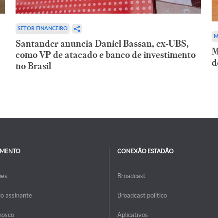
SETOR FINANCEIRO
M
Santander anuncia Daniel Bassan, ex-UBS,
M
como VP de atacado e banco de investimento
d
no Brasil
IMENTO
CONEXÃO ESTADÃO
ões
Broadcast
do assinante
Broadcast político
nosco
Aplicativos