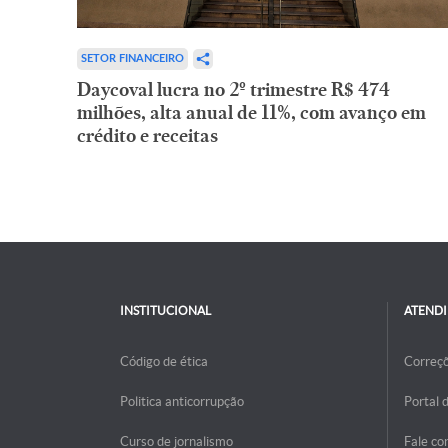
SETOR FINANCEIRO
Daycoval lucra no 2º trimestre R$ 474
milhões, alta anual de 11%, com avanço em
crédito e receitas
INSTITUCIONAL
ATEND
Código de ética
Correç
Politica anticorrupção
Portal 
Curso de jornalismo
Fale co