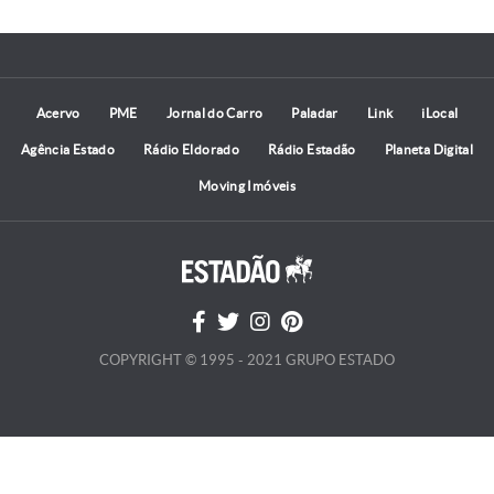
Acervo
PME
Jornal do Carro
Paladar
Link
iLocal
Agência Estado
Rádio Eldorado
Rádio Estadão
Planeta Digital
Moving Imóveis
COPYRIGHT © 1995 - 2021 GRUPO ESTADO