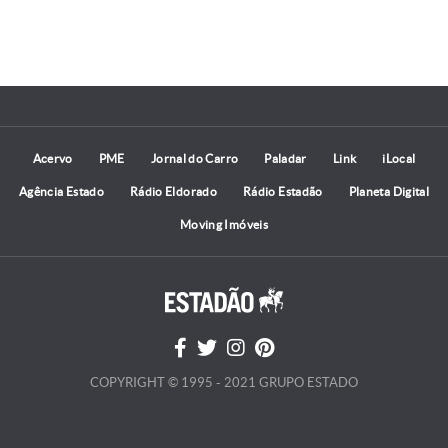
Acervo
PME
Jornal do Carro
Paladar
Link
iLocal
Agência Estado
Rádio Eldorado
Rádio Estadão
Planeta Digital
Moving Imóveis
COPYRIGHT © 1995 - 2021 GRUPO ESTADO