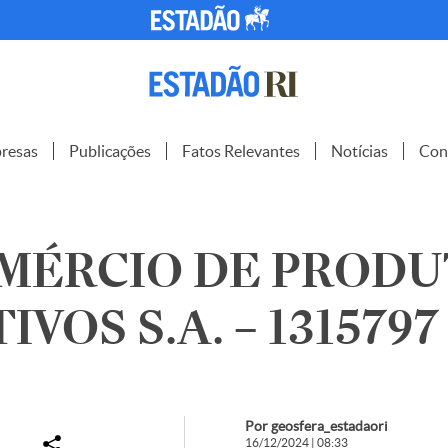
resas
Publicações
Fatos Relevantes
Notícias
Con
OMÉRCIO DE PROD
VOS S.A. – 1315797
Por geosfera_estadaori
16/12/2024 | 08:33