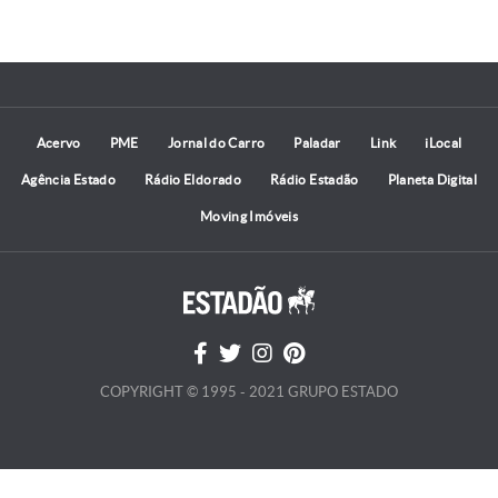
Acervo
PME
Jornal do Carro
Paladar
Link
iLocal
Agência Estado
Rádio Eldorado
Rádio Estadão
Planeta Digital
Moving Imóveis
COPYRIGHT © 1995 - 2021 GRUPO ESTADO