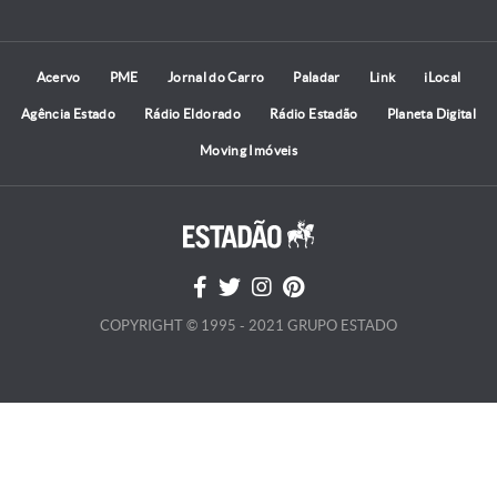
Acervo
PME
Jornal do Carro
Paladar
Link
iLocal
Agência Estado
Rádio Eldorado
Rádio Estadão
Planeta Digital
Moving Imóveis
COPYRIGHT © 1995 - 2021 GRUPO ESTADO