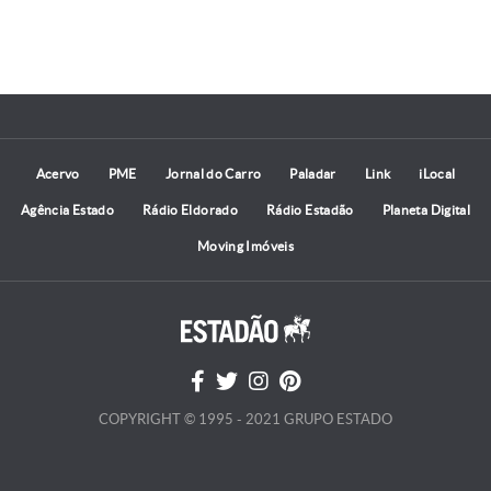
Acervo
PME
Jornal do Carro
Paladar
Link
iLocal
Agência Estado
Rádio Eldorado
Rádio Estadão
Planeta Digital
Moving Imóveis
COPYRIGHT © 1995 - 2021 GRUPO ESTADO