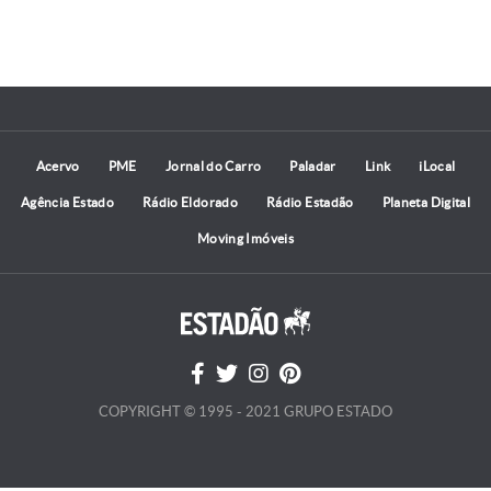
Acervo
PME
Jornal do Carro
Paladar
Link
iLocal
Agência Estado
Rádio Eldorado
Rádio Estadão
Planeta Digital
Moving Imóveis
COPYRIGHT © 1995 - 2021 GRUPO ESTADO