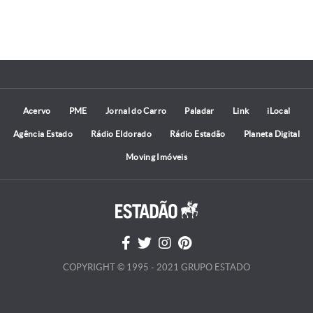
Acervo
PME
Jornal do Carro
Paladar
Link
iLocal
Agência Estado
Rádio Eldorado
Rádio Estadão
Planeta Digital
Moving Imóveis
COPYRIGHT © 1995 - 2021 GRUPO ESTADO