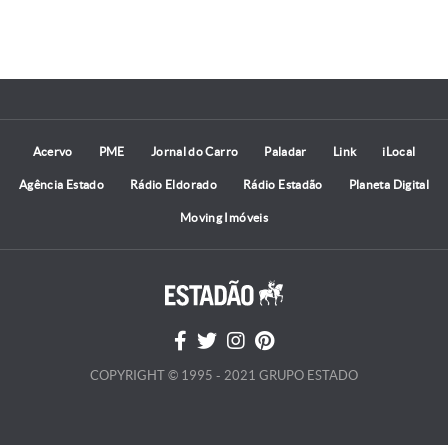
Acervo
PME
Jornal do Carro
Paladar
Link
iLocal
Agência Estado
Rádio Eldorado
Rádio Estadão
Planeta Digital
Moving Imóveis
COPYRIGHT © 1995 - 2021 GRUPO ESTADO