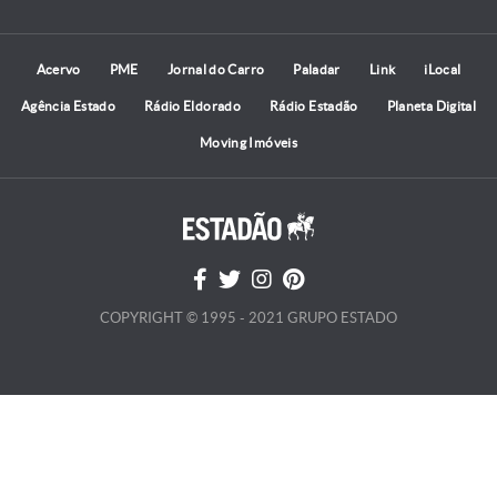
Acervo
PME
Jornal do Carro
Paladar
Link
iLocal
Agência Estado
Rádio Eldorado
Rádio Estadão
Planeta Digital
Moving Imóveis
COPYRIGHT © 1995 - 2021 GRUPO ESTADO