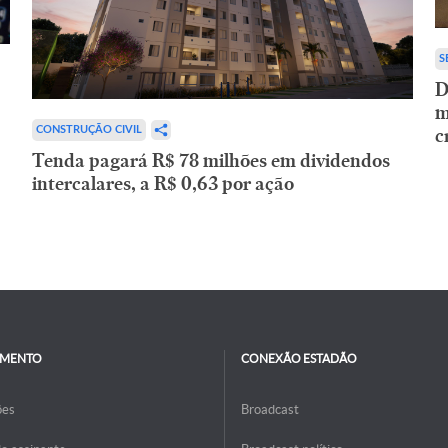
S
D
m
c
CONSTRUÇÃO CIVIL
Tenda pagará R$ 78 milhões em dividendos
intercalares, a R$ 0,63 por ação
IMENTO
CONEXÃO ESTADÃO
ões
Broadcast