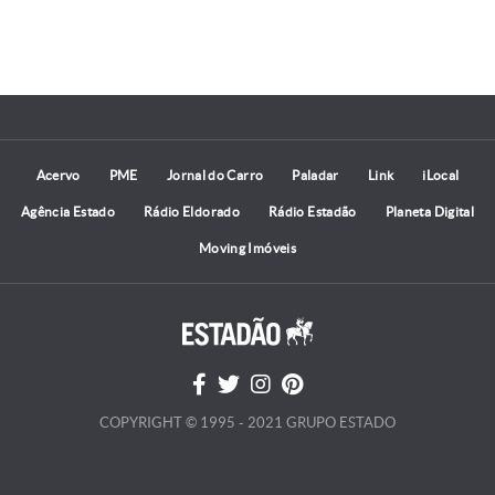
Acervo
PME
Jornal do Carro
Paladar
Link
iLocal
Agência Estado
Rádio Eldorado
Rádio Estadão
Planeta Digital
Moving Imóveis
COPYRIGHT © 1995 - 2021 GRUPO ESTADO