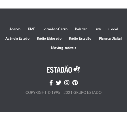
Acervo
PME
Jornal do Carro
Paladar
Link
iLocal
Agência Estado
Rádio Eldorado
Rádio Estadão
Planeta Digital
Moving Imóveis
COPYRIGHT © 1995 - 2021 GRUPO ESTADO