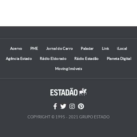
Acervo
PME
Jornal do Carro
Paladar
Link
iLocal
Agência Estado
Rádio Eldorado
Rádio Estadão
Planeta Digital
Moving Imóveis
COPYRIGHT © 1995 - 2021 GRUPO ESTADO