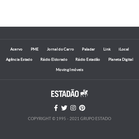
Acervo
PME
Jornal do Carro
Paladar
Link
iLocal
Agência Estado
Rádio Eldorado
Rádio Estadão
Planeta Digital
Moving Imóveis
COPYRIGHT © 1995 - 2021 GRUPO ESTADO