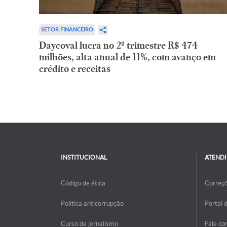
SETOR FINANCEIRO
Daycoval lucra no 2º trimestre R$ 474
milhões, alta anual de 11%, com avanço em
crédito e receitas
INSTITUCIONAL
ATEND
Código de ética
Correç
Politica anticorrupção
Portal 
Curso de jornalismo
Fale co