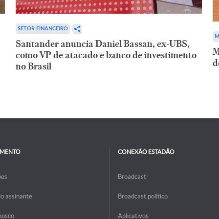
SETOR FINANCEIRO
M
Santander anuncia Daniel Bassan, ex-UBS,
M
como VP de atacado e banco de investimento
d
no Brasil
IMENTO
CONEXÃO ESTADÃO
ões
Broadcast
do assinante
Broadcast político
nosco
Aplicativos