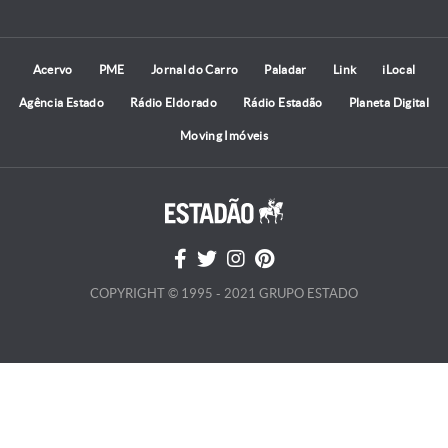
Acervo
PME
Jornal do Carro
Paladar
Link
iLocal
Agência Estado
Rádio Eldorado
Rádio Estadão
Planeta Digital
Moving Imóveis
COPYRIGHT © 1995 - 2021 GRUPO ESTADO