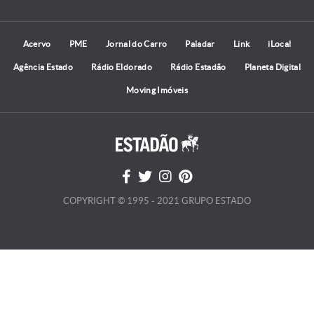
Acervo
PME
Jornal do Carro
Paladar
Link
iLocal
Agência Estado
Rádio Eldorado
Rádio Estadão
Planeta Digital
Moving Imóveis
COPYRIGHT © 1995 - 2021 GRUPO ESTADO