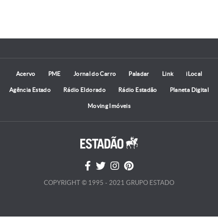
Acervo
PME
Jornal do Carro
Paladar
Link
iLocal
Agência Estado
Rádio Eldorado
Rádio Estadão
Planeta Digital
Moving Imóveis
COPYRIGHT © 1995 - 2021 GRUPO ESTADO