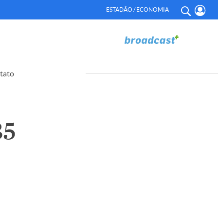
ESTADÃO / ECONOMIA
tato
35