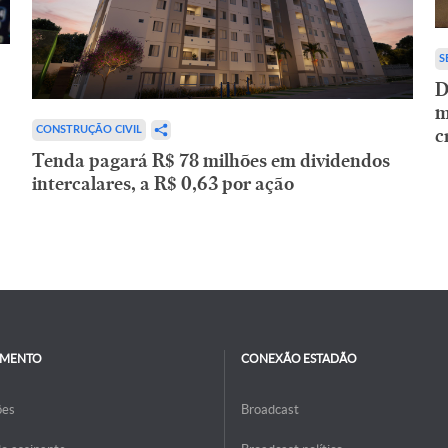
S
D
m
c
CONSTRUÇÃO CIVIL
Tenda pagará R$ 78 milhões em dividendos
intercalares, a R$ 0,63 por ação
IMENTO
CONEXÃO ESTADÃO
ões
Broadcast