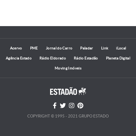
Acervo
PME
Jornal do Carro
Paladar
Link
iLocal
Agência Estado
Rádio Eldorado
Rádio Estadão
Planeta Digital
Moving Imóveis
COPYRIGHT © 1995 - 2021 GRUPO ESTADO