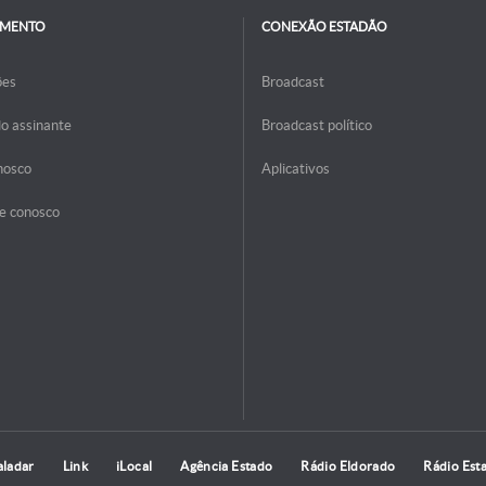
IMENTO
CONEXÃO ESTADÃO
ões
Broadcast
do assinante
Broadcast político
nosco
Aplicativos
e conosco
aladar
Link
iLocal
Agência Estado
Rádio Eldorado
Rádio Est