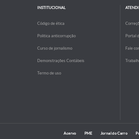
INSTITUCIONAL
ATEND
Código de ética
Correç
Politica anticorrupção
Portal 
Curso de jornalismo
Fale co
Demonstrações Contábeis
Trabalh
Termo de uso
Acervo
PME
Jornal do Carro
P