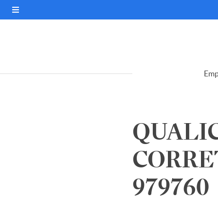
Emp
QUALI
CORRET
979760