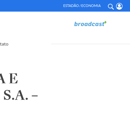
ESTADÃO / ECONOMIA
tato
A E
.A. –