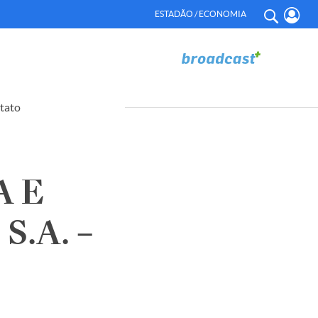
ESTADÃO / ECONOMIA
tato
A E
.A. –