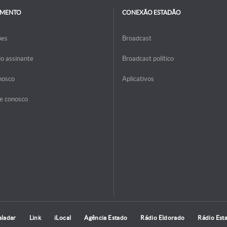
IMENTO
CONEXÃO ESTADÃO
ões
Broadcast
do assinante
Broadcast político
nosco
Aplicativos
e conosco
aladar
Link
iLocal
Agência Estado
Rádio Eldorado
Rádio Est