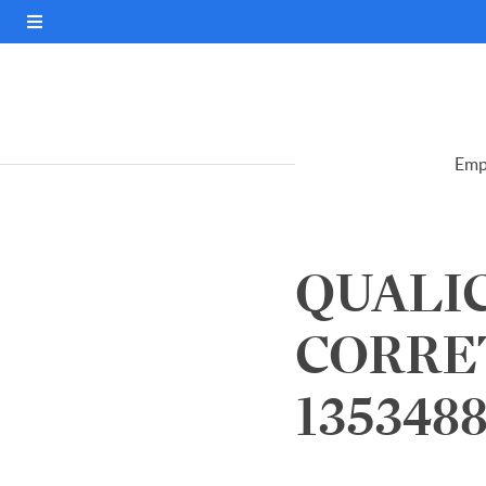
Emp
QUALI
CORRET
135348