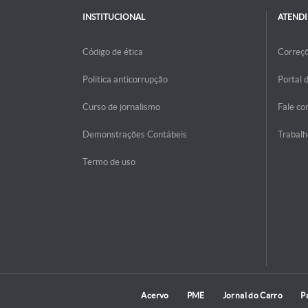
INSTITUCIONAL
ATEND
Código de ética
Correç
Politica anticorrupção
Portal 
Curso de jornalismo
Fale co
Demonstrações Contábeis
Trabalh
Termo de uso
Acervo
PME
Jornal do Carro
P