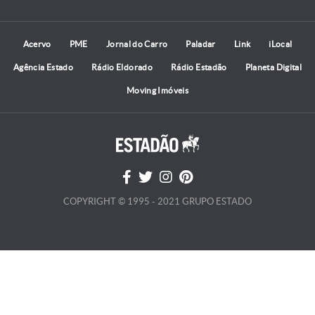
Acervo
PME
Jornal do Carro
Paladar
Link
iLocal
Agência Estado
Rádio Eldorado
Rádio Estadão
Planeta Digital
Moving Imóveis
COPYRIGHT © 1995 - 2021 GRUPO ESTADO