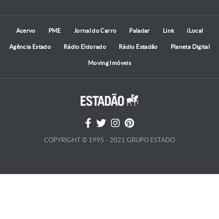
Acervo
PME
Jornal do Carro
Paladar
Link
iLocal
Agência Estado
Rádio Eldorado
Rádio Estadão
Planeta Digital
Moving Imóveis
COPYRIGHT © 1995 - 2021 GRUPO ESTADO