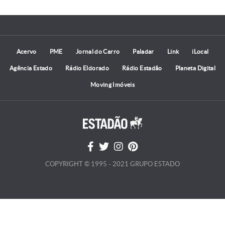
Acervo
PME
Jornal do Carro
Paladar
Link
iLocal
Agência Estado
Rádio Eldorado
Rádio Estadão
Planeta Digital
Moving Imóveis
COPYRIGHT © 1995 - 2021 GRUPO ESTADO