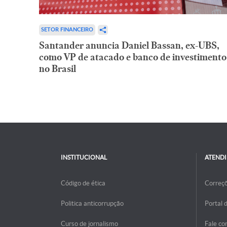
SETOR FINANCEIRO
Santander anuncia Daniel Bassan, ex-UBS,
como VP de atacado e banco de investimento
no Brasil
INSTITUCIONAL
ATEND
Código de ética
Correç
Politica anticorrupção
Portal 
Curso de jornalismo
Fale co