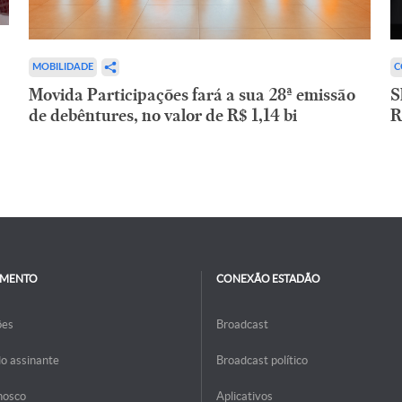
C
MOBILIDADE
S
Movida Participações fará a sua 28ª emissão
R
de debêntures, no valor de R$ 1,14 bi
IMENTO
CONEXÃO ESTADÃO
ões
Broadcast
do assinante
Broadcast político
nosco
Aplicativos