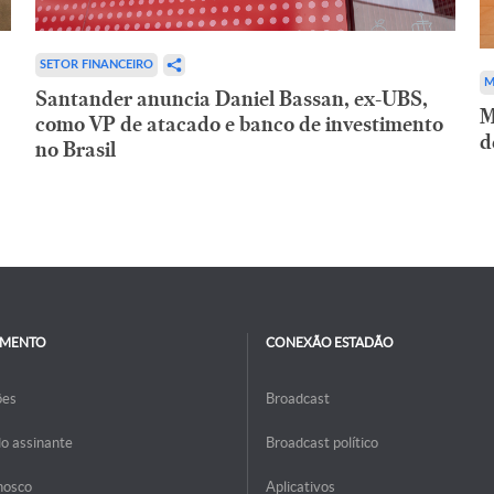
SETOR FINANCEIRO
M
Santander anuncia Daniel Bassan, ex-UBS,
M
como VP de atacado e banco de investimento
d
no Brasil
IMENTO
CONEXÃO ESTADÃO
ões
Broadcast
do assinante
Broadcast político
nosco
Aplicativos