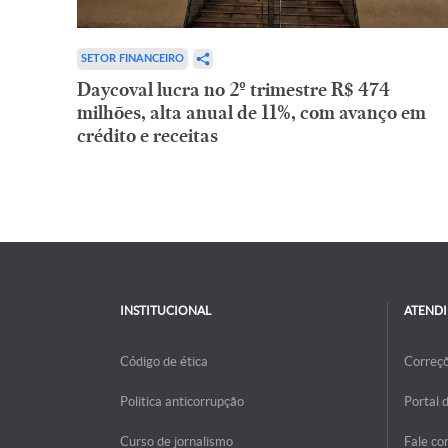
SETOR FINANCEIRO
Daycoval lucra no 2º trimestre R$ 474
milhões, alta anual de 11%, com avanço em
crédito e receitas
INSTITUCIONAL
ATEND
Código de ética
Correç
Politica anticorrupção
Portal 
Curso de jornalismo
Fale co