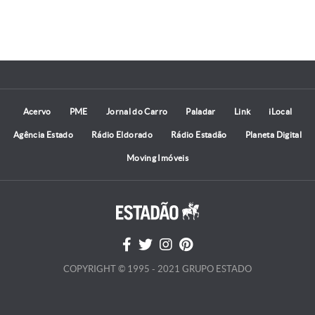
Acervo
PME
Jornal do Carro
Paladar
Link
iLocal
Agência Estado
Rádio Eldorado
Rádio Estadão
Planeta Digital
Moving Imóveis
COPYRIGHT © 1995 - 2021 GRUPO ESTADO