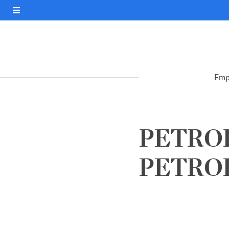
Emp
PETROL
PETROB