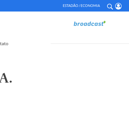
ESTADÃO / ECONOMIA
tato
A.