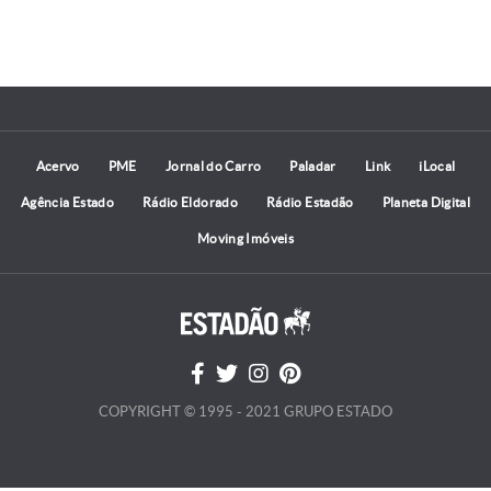
Acervo
PME
Jornal do Carro
Paladar
Link
iLocal
Agência Estado
Rádio Eldorado
Rádio Estadão
Planeta Digital
Moving Imóveis
COPYRIGHT © 1995 - 2021 GRUPO ESTADO