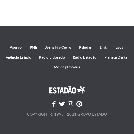
Acervo
PME
Jornal do Carro
Paladar
Link
iLocal
Agência Estado
Rádio Eldorado
Rádio Estadão
Planeta Digital
Moving Imóveis
COPYRIGHT © 1995 - 2021 GRUPO ESTADO