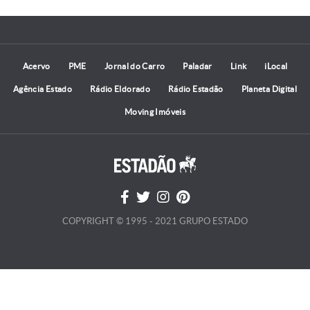
Acervo
PME
Jornal do Carro
Paladar
Link
iLocal
Agência Estado
Rádio Eldorado
Rádio Estadão
Planeta Digital
Moving Imóveis
COPYRIGHT © 1995 - 2021 GRUPO ESTADO