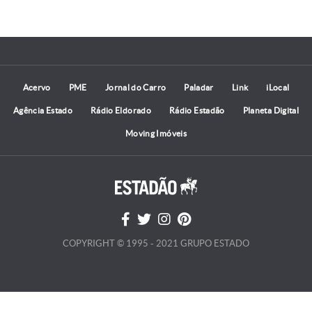
Acervo
PME
Jornal do Carro
Paladar
Link
iLocal
Agência Estado
Rádio Eldorado
Rádio Estadão
Planeta Digital
Moving Imóveis
COPYRIGHT © 1995 - 2021 GRUPO ESTADO