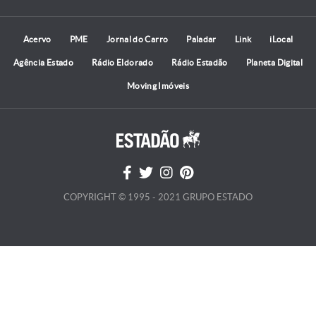
Acervo
PME
Jornal do Carro
Paladar
Link
iLocal
Agência Estado
Rádio Eldorado
Rádio Estadão
Planeta Digital
Moving Imóveis
COPYRIGHT © 1995 - 2021 GRUPO ESTADO