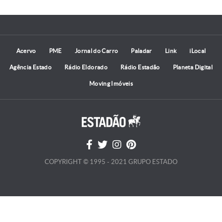
Acervo
PME
Jornal do Carro
Paladar
Link
iLocal
Agência Estado
Rádio Eldorado
Rádio Estadão
Planeta Digital
Moving Imóveis
COPYRIGHT © 1995 - 2021 GRUPO ESTADO