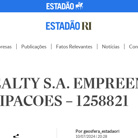
resas
Publicações
Fatos Relevantes
Notícias
Con
ALTY S.A. EMPREE
IPACOES – 1258821
Por geosfera_estadaori
10/07/2024 | 20:28