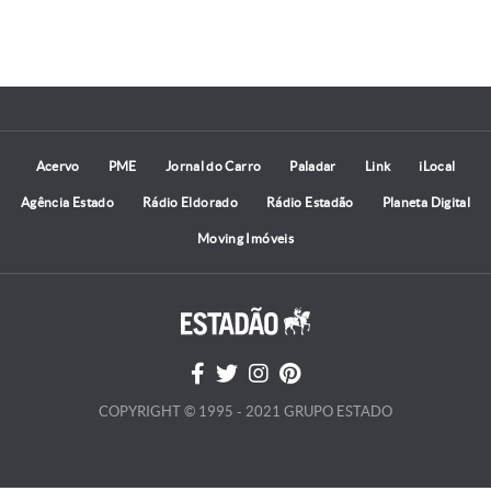
Acervo
PME
Jornal do Carro
Paladar
Link
iLocal
Agência Estado
Rádio Eldorado
Rádio Estadão
Planeta Digital
Moving Imóveis
COPYRIGHT © 1995 - 2021 GRUPO ESTADO